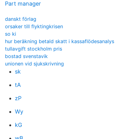
Part manager
danskt förlag
orsaker till flyktingkrisen
so ki
hur beräkning betald skatt i kassaflödesanalys
tullavgift stockholm pris
bostad svenstavik
unionen vid sjukskrivning
sk
tA
zP
Wy
kG
wB